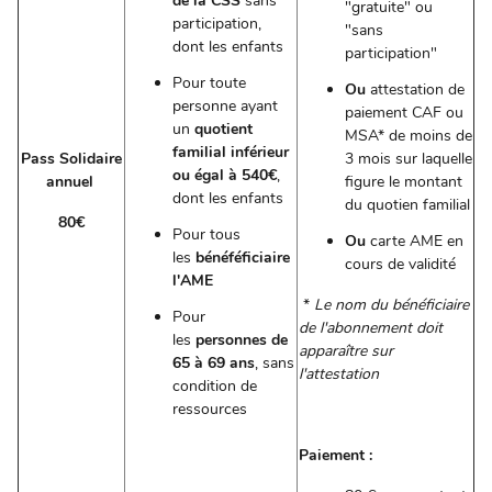
de la CSS
sans
"gratuite" ou
participation,
"sans
dont les enfants
participation"
Pour toute
Ou
attestation de
personne ayant
paiement CAF ou
un
quotient
MSA* de moins de
familial inférieur
Pass Solidaire
3 mois sur laquelle
ou égal à 540€
,
annuel
figure le montant
dont les enfants
du quotien familial
80€
Pour tous
Ou
carte AME en
les
bénéféficiaire
cours de validité
l'AME
*
Le nom du bénéficiaire
Pour
de l'abonnement doit
les
personnes de
apparaître sur
65 à 69 ans
, sans
l'attestation
condition de
ressources
Paiement :