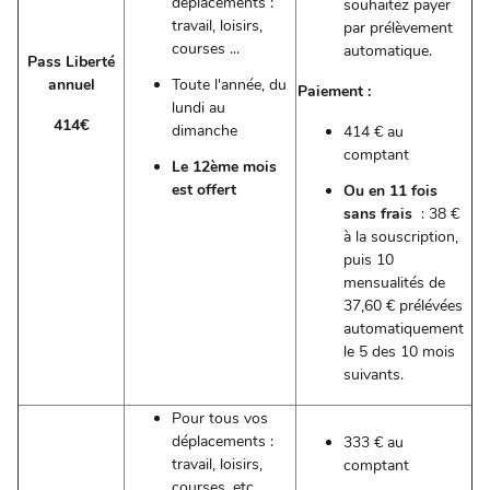
déplacements :
souhaitez payer
travail, loisirs,
par prélèvement
courses ...
automatique.
Pass Liberté
annuel
Toute l'année, du
Paiement :
lundi au
414€
dimanche
414 € au
comptant
Le 12ème mois
est offert
Ou
en 11 fois
sans frais
: 38 €
à la souscription,
puis 10
mensualités de
37,60 € prélévées
automatiquement
le 5 des 10 mois
suivants.
Pour tous vos
déplacements :
333 € au
travail, loisirs,
comptant
courses, etc.