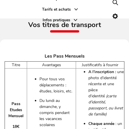
Recher
Tarifs et achats
Paramè
Infos pratiques
Vos titres de transport
Les Pass Mensuels
Titre
Avantages
Justificatifs à fournir
A l'inscription :
une
photo d'identité
Pour tous vos
récente et une
déplacements :
pièce
études, loisirs, etc.
d'identité
(carte
Du lundi au
d'identité,
Pass
dimanche, y
passeport, ou livret
Etudes
compris pendant
de famille)
Mensuel
les vacances
Chaque année
: un
scolaires
18€