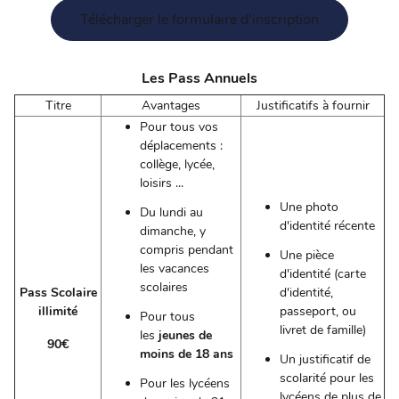
Télécharger le formulaire d'inscription
Les Pass Annuels
Titre
Avantages
Justificatifs à fournir
Pour tous vos
déplacements :
collège, lycée,
loisirs ...
Une photo
Du lundi au
d'identité récente
dimanche, y
compris pendant
Une pièce
les vacances
d'identité (carte
scolaires
Pass Scolaire
d'identité,
illimité
passeport, ou
Pour tous
livret de famille)
les
jeunes de
90€
moins de 18 ans
Un justificatif de
scolarité pour les
Pour les lycéens
lycéens de plus de