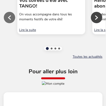
Vos soirées d'été avec
Renou
TANGO!
abon
On vous accompagne dans tous les
Les abo
moments festifs de votre été!
disponib
Actualité précédente
Actua
Lire la suite
Lire la s
Actualité n°1 (actif)
Actualité n°2
Actualité n°3
Actualité n°4
Toutes les actualités
Pour aller plus loin