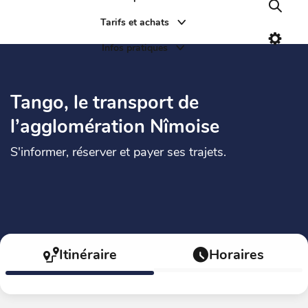
Recher
Tarifs et achats
Paramè
Infos pratiques
Tango, le transport de
l’agglomération Nîmoise
S'informer, réserver et payer ses trajets.
Itinéraire
Horaires