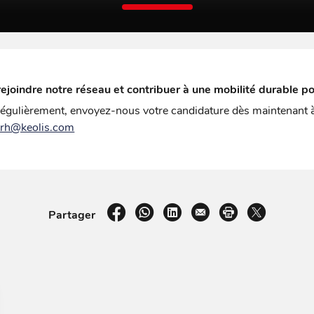
ejoindre notre réseau et contribuer à une mobilité durable p
égulièrement, envoyez-nous votre candidature dès maintenant 
erh@keolis.com
sur Facebook
par WhatsApp
sur LinkedIn
par e-mail
Imprimer la pa
sur X
Partager