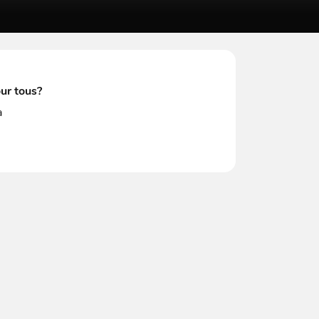
our tous?
à
ge