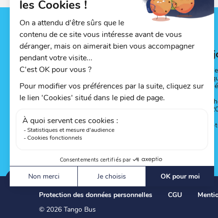
Nous j
Auprès de 
en boutiq
13, rue R
Par télép
de 7h à 2
Protection des données personnelles
CGU
Mentio
© 2026 Tango Bus