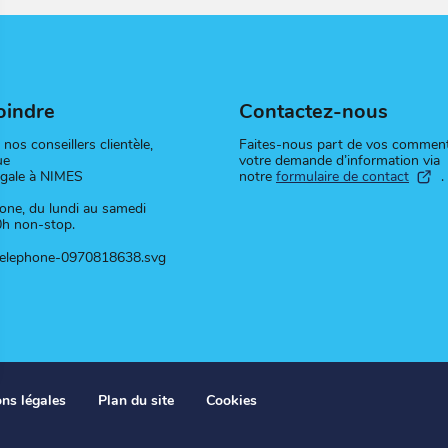
oindre
Contactez-nous
nos conseillers clientèle,
Faites-nous part de vos comment
ue
votre demande d’information via
égale à NIMES
notre
formulaire de contact
.
hone, du lundi au samedi
0h non-stop.
ns légales
Plan du site
Cookies